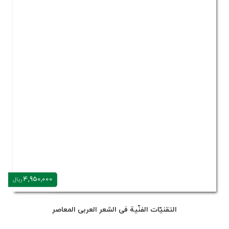
4,950,000
ریال
التقنیّات الفنّیة فی الشعر العربی المعاصر