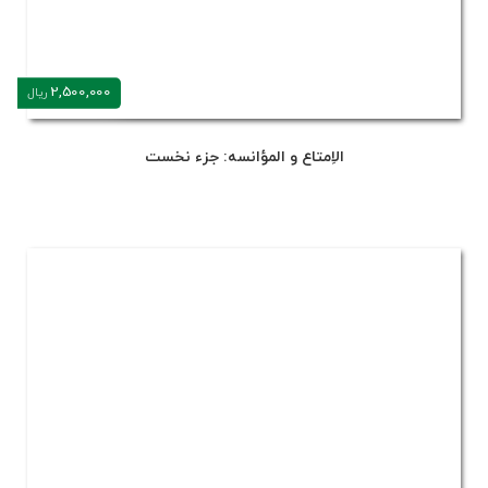
2,500,000
ریال
الاِمتاع و المؤانسه: جزء نخست