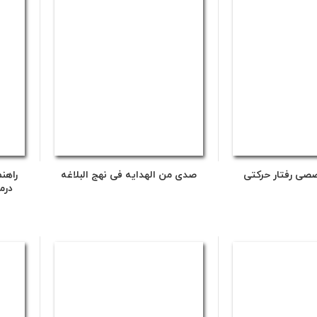
صصی رفتار حرکتی
صدی من الهدایه فی نهج البلاغه
راهنم
درم