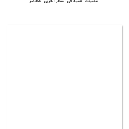
التقنیّات الفنّیة فی الشعر العربی المعاصر