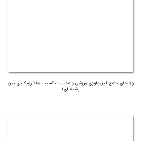
راهنمای جامع فیزیولوژی ورزشی و مدیریت آسیب ها ( رویکردی بین
رشته ای)