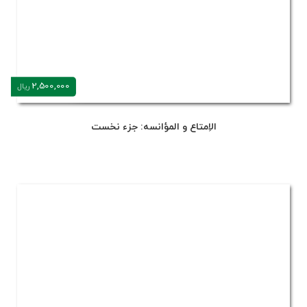
2,500,000
ریال
الاِمتاع و المؤانسه: جزء نخست