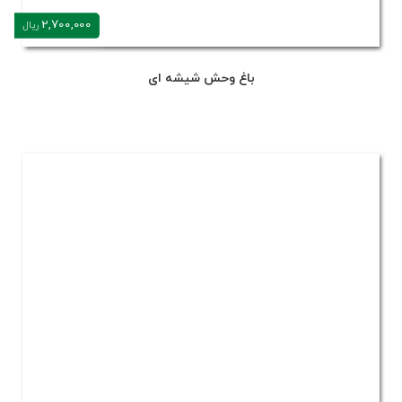
2,700,000
ریال
باغ وحش شیشه ای