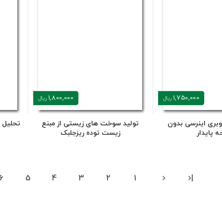
1,800,000
1,750,000
ریال
ریال
وبری اینرسی بدون
تولید سوخت های زیستی از مبنع
تحلیل 
 پایدار
زیست توده ریزجلبک
6
5
4
3
2
1
|