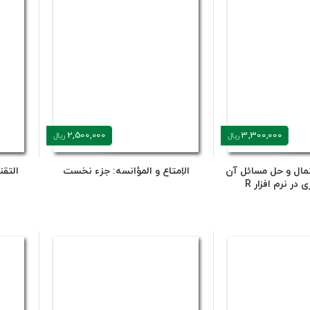
2,500,000
3,300,000
ریال
ریال
تمال و حل مسائل آن
الاِمتاع و المؤانسه: جزء نخست
التقن
 در نرم افزار R